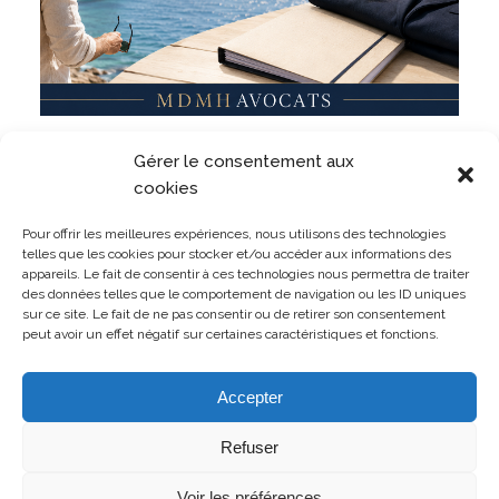
Militaire, même en dehors du service ? Un militaire
Gérer le consentement aux
peut-il être sanctionné pour des faits commis
pendant ses vacances ?
cookies
LIRE L'ARTICLE
Pour offrir les meilleures expériences, nous utilisons des technologies
telles que les cookies pour stocker et/ou accéder aux informations des
appareils. Le fait de consentir à ces technologies nous permettra de traiter
des données telles que le comportement de navigation ou les ID uniques
sur ce site. Le fait de ne pas consentir ou de retirer son consentement
peut avoir un effet négatif sur certaines caractéristiques et fonctions.
TOUTES LES PUBLICATIONS
Accepter
Refuser
Voir les préférences