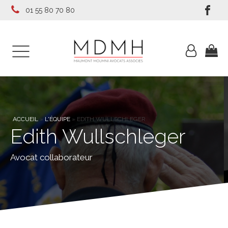
01 55 80 70 80
ACCUEIL
»
L'ÉQUIPE
»
EDITH WULLSCHLEGER
Edith Wullschleger
Avocat collaborateur