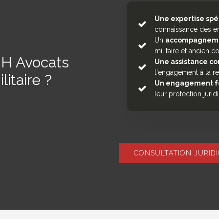
Une expertise spé
connaissance des en
Un
accompagneme
militaire et ancien c
MH Avocats
Une assistance c
l'engagement à la ret
itaire ?
Un engagement f
leur protection jurid
CONSULTATION JURID