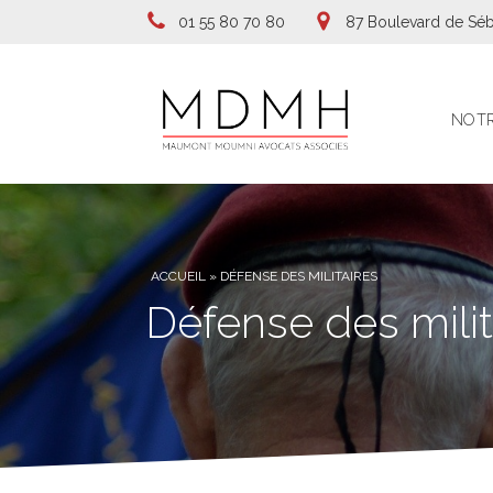
01 55 80 70 80
87 Boulevard de Séb
NOTR
ACCUEIL
»
DÉFENSE DES MILITAIRES
Défense des milita