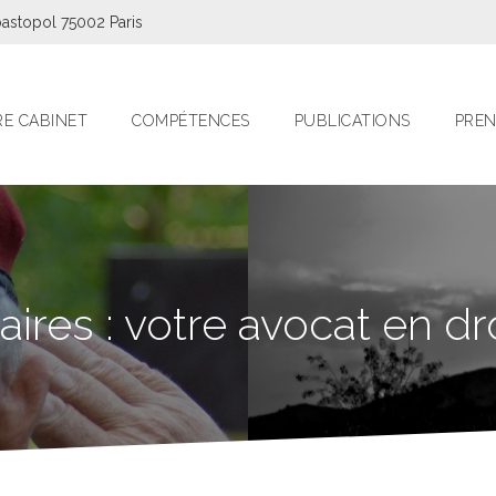
astopol 75002 Paris
E CABINET
COMPÉTENCES
PUBLICATIONS
PREN
ires : votre avocat en droi