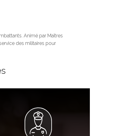
ombattants. Animé par Maîtres
ervice des militaires pour
es