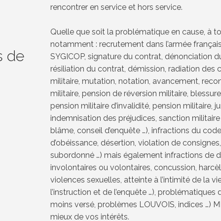
rencontrer en service et hors service.
Quelle que soit la problématique en cause, à to
notamment : recrutement dans l’armée française,
s de
SYGICOP, signature du contrat, dénonciation du
résiliation du contrat, démission, radiation des
militaire, mutation, notation, avancement, recon
militaire, pension de réversion militaire, blessur
pension militaire d’invalidité, pension militaire,
indemnisation des préjudices, sanction militaire (j
blâme, conseil d’enquête …), infractions du code 
d’obéissance, désertion, violation de consignes,
subordonné …) mais également infractions de 
involontaires ou volontaires, concussion, harc
violences sexuelles, atteinte à l’intimité de la vi
l’instruction et de l’enquête …), problématiques 
moins versé, problèmes LOUVOIS, indices …)
mieux de vos intérêts.