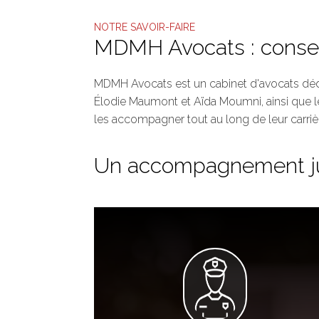
NOTRE SAVOIR-FAIRE
MDMH Avocats : conseil
MDMH Avocats est un cabinet d'avocats dédié
Élodie Maumont et Aïda Moumni, ainsi que le
les accompagner tout au long de leur carriè
Un accompagnement juri