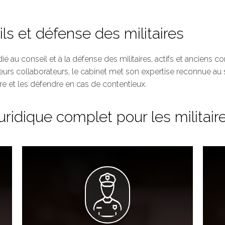
s et défense des militaires
 au conseil et à la défense des militaires, actifs et anciens c
urs collaborateurs, le cabinet met son expertise reconnue au s
re et les défendre en cas de contentieux.
dique complet pour les militair