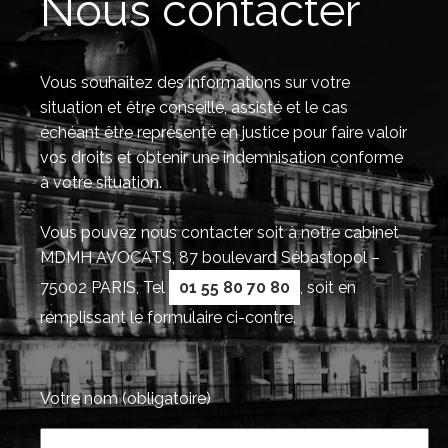
Nous contacter
Vous souhaitez des informations sur votre
situation et être conseillé, assisté et le cas
échéant être représenté en justice pour faire valoir
vos droits et obtenir une indemnisation conforme
à votre situation.
Vous pouvez nous contacter soit à notre cabinet
MDMH AVOCATS, 87 boulevard Sébastopol –
75002 PARIS, Tel
01 55 80 70 80
, soit en
remplissant le formulaire ci-contre.
Votre nom (obligatoire)