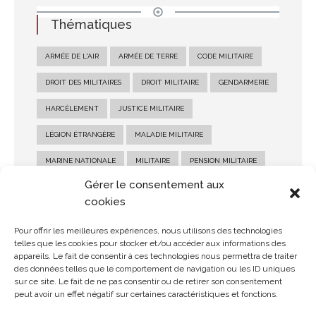
Thématiques
ARMÉE DE L'AIR
ARMÉE DE TERRE
CODE MILITAIRE
DROIT DES MILITAIRES
DROIT MILITAIRE
GENDARMERIE
HARCÈLEMENT
JUSTICE MILITAIRE
LÉGION ÉTRANGÈRE
MALADIE MILITAIRE
MARINE NATIONALE
MILITAIRE
PENSION MILITAIRE
Gérer le consentement aux
PENSION MILITAIRE D'INVALIDITÉ
RECOURS MILITAIRE
cookies
RÉFORME MILITAIRE
SALAIRE MILITAIRE
Pour offrir les meilleures expériences, nous utilisons des technologies
SANCTION MILITAIRE
SOLDE MILITAIRE
telles que les cookies pour stocker et/ou accéder aux informations des
appareils. Le fait de consentir à ces technologies nous permettra de traiter
STATUT MILITAIRE
des données telles que le comportement de navigation ou les ID uniques
sur ce site. Le fait de ne pas consentir ou de retirer son consentement
peut avoir un effet négatif sur certaines caractéristiques et fonctions.