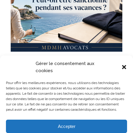
Militaire, même en dehors du service ? Un militaire
Gérer le consentement aux
peut-il être sanctionné pour des faits commis
pendant ses vacances ?
cookies
LIRE L'ARTICLE
Pour offrir les meilleures expériences, nous utilisons des technologies
telles que les cookies pour stocker et/ou accéder aux informations des
appareils. Le fait de consentir à ces technologies nous permettra de traiter
des données telles que le comportement de navigation ou les ID uniques
sur ce site. Le fait de ne pas consentir ou de retirer son consentement
peut avoir un effet négatif sur certaines caractéristiques et fonctions.
TOUTES LES PUBLICATIONS
Accepter