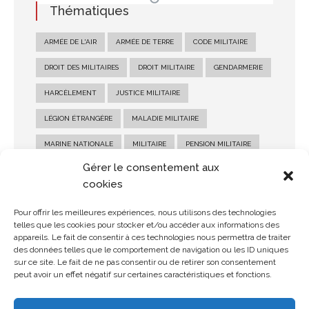
Thématiques
ARMÉE DE L'AIR
ARMÉE DE TERRE
CODE MILITAIRE
DROIT DES MILITAIRES
DROIT MILITAIRE
GENDARMERIE
HARCÈLEMENT
JUSTICE MILITAIRE
LÉGION ÉTRANGÈRE
MALADIE MILITAIRE
MARINE NATIONALE
MILITAIRE
PENSION MILITAIRE
Gérer le consentement aux
PENSION MILITAIRE D'INVALIDITÉ
RECOURS MILITAIRE
cookies
RÉFORME MILITAIRE
SALAIRE MILITAIRE
Pour offrir les meilleures expériences, nous utilisons des technologies
SANCTION MILITAIRE
SOLDE MILITAIRE
telles que les cookies pour stocker et/ou accéder aux informations des
appareils. Le fait de consentir à ces technologies nous permettra de traiter
STATUT MILITAIRE
des données telles que le comportement de navigation ou les ID uniques
sur ce site. Le fait de ne pas consentir ou de retirer son consentement
peut avoir un effet négatif sur certaines caractéristiques et fonctions.