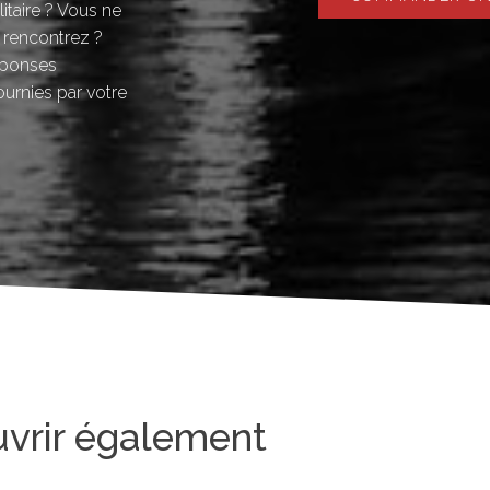
litaire ? Vous ne
 rencontrez ?
éponses
ournies par votre
uvrir également