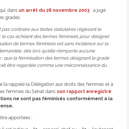
qui, dans
un arrêt du 28 novembre 2003
a jugé
les grades.
st pas contraire aux textes statutaires régissant le
r le cas échéant des termes féminisés pour désigner
isation de termes féminisés est sans incidence sur la
st demandée, dès lors qu’elle n’emporte aucune
; que la féminisation des termes désignant le grade
rait être regardée comme une méconnaissance du
e l’a rappelé la Délégation aux droits des femmes et à
t les femmes du Sénat dans
son rapport enregistré
ctions ne sont pas féminisés conformément à la
fense.
tre apportées :