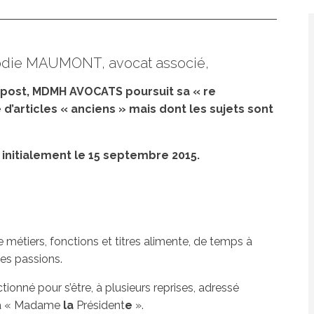
Elodie MAUMONT, avocat associé,
ost, MDMH AVOCATS poursuit sa « re
 d’articles « anciens » mais dont les sujets sont
ié initialement le 15 septembre 2015.
métiers, fonctions et titres alimente, de temps à
les passions.
ionné pour s’être, à plusieurs reprises, adressé
 à « Madame
la
Président
e
».