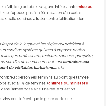
 a fait, le 13 octobre 2014, une intéressante
mise au
lle ne s’oppose pas à la féminisation d’un certain
qu’elle continue à lutter contre l’utilisation d’un
’esprit de la langue et les règles qui président à
e un esprit de système qui tend à imposer, parfois
 telles que professeure, recteure, sapeuse-pompière,
 ne rien dire de chercheure, qui sont
contraires aux
tuent de véritables barbarismes
. (…) »
e nombreux personnels féminins au point que l’armée
urope avec 15 % de femmes, (
chiffres du ministère
 dans l’armée pose ainsi une réelle question.
rtains considèrent que le genre porte une