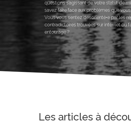
questions s’agissant de votre statut de mi
savez faire face aux problèmes que vous
Vous vous sentez désorienté•e par les r
contradictoires trouvées sur internet ou f
entourage ?
Les articles à déco