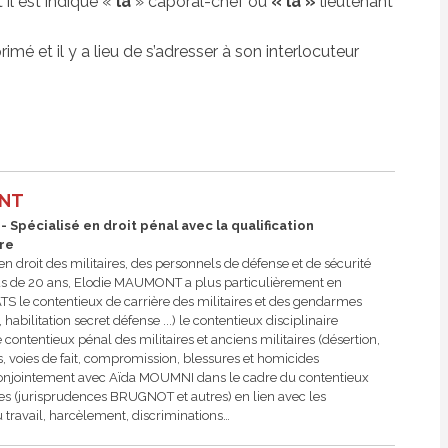
 il est indiqué «
la
» caporal-chef ou
« la »
lieutenant
imé et il y a lieu de s’adresser à son interlocuteur
ONT
 Spécialisé en droit pénal avec la qualification
ire
n droit des militaires, des personnels de défense et de sécurité
plus de 20 ans, Elodie MAUMONT a plus particulièrement en
le contentieux de carrière des militaires et des gendarmes
abilitation secret défense ...) le contentieux disciplinaire
e contentieux pénal des militaires et anciens militaires (désertion,
, voies de fait, compromission, blessures et homicides
ent conjointement avec Aïda MOUMNI dans le cadre du contentieux
res (jurisprudences BRUGNOT et autres) en lien avec les
travail, harcèlement, discriminations…