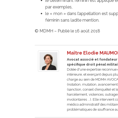
le déterminant féminin est appliqué et
par exemples,
le « mon » dans l’appellation est suppr
féminin sans ladite mention.
© MDMH – Publié le 16 août 2018
Maître Elodie MAUM
Avocat associé et fondateur -
spécifique droit pénal milita
Dotée d'une expertise reconnue e
intérieure, et exerçant depuis 
charge au sein de MDMH AVOCATS 
(notation, mutation, avancement, h
(sanction, conseil d’enquête) et l
harcèlement, violences, outrages
involontaires ...). Elle intervi
médico administratif des militai
problématiques de souffrance au 