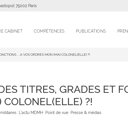
astopol 75002 Paris
E CABINET
COMPÉTENCES
PUBLICATIONS
PREN
FONCTIONS … A VOS ORDRES MON (MA) COLONEL(ELLE) ?!
DES TITRES, GRADES ET F
 COLONEL(ELLE) ?!
militaires
L'actu MDMH
Point de vue
Presse & médias