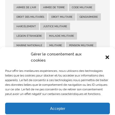
ARMÉE DE L'AIR
ARMÉE DE TERRE
CODE MILITAIRE
DROIT DES MILITAIRES
DROIT MILITAIRE
GENDARMERIE
HARCÈLEMENT
JUSTICE MILITAIRE
LÉGION ÉTRANGÈRE
MALADIE MILITAIRE
MARINE NATIONALE
MILITAIRE
PENSION MILITAIRE
Gérer le consentement aux
PENSION MILITAIRE D'INVALIDITÉ
RECOURS MILITAIRE
cookies
RÉFORME MILITAIRE
SALAIRE MILITAIRE
Pour offrir les meilleures expériences, nous utilisons des technologies
SANCTION MILITAIRE
SOLDE MILITAIRE
telles que les cookies pour stocker et/ou accéder aux informations des
appareils. Le fait de consentir à ces technologies nous permettra de traiter
STATUT MILITAIRE
des données telles que le comportement de navigation ou les ID uniques
sur ce site. Le fait de ne pas consentir ou de retirer son consentement
peut avoir un effet négatif sur certaines caractéristiques et fonctions.
Accepter