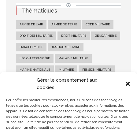
Thématiques
ARMÉE DE L'AIR
ARMÉE DE TERRE
CODE MILITAIRE
DROIT DES MILITAIRES
DROIT MILITAIRE
GENDARMERIE
HARCÈLEMENT
JUSTICE MILITAIRE
LÉGION ÉTRANGÈRE
MALADIE MILITAIRE
MARINE NATIONALE
MILITAIRE
PENSION MILITAIRE
Gérer le consentement aux
PENSION MILITAIRE D'INVALIDITÉ
RECOURS MILITAIRE
cookies
RÉFORME MILITAIRE
SALAIRE MILITAIRE
Pour offrir les meilleures expériences, nous utilisons des technologies
SANCTION MILITAIRE
SOLDE MILITAIRE
telles que les cookies pour stocker et/ou accéder aux informations des
appareils. Le fait de consentir à ces technologies nous permettra de traiter
STATUT MILITAIRE
des données telles que le comportement de navigation ou les ID uniques
sur ce site. Le fait de ne pas consentir ou de retirer son consentement
peut avoir un effet négatif sur certaines caractéristiques et fonctions.