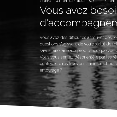
CONSULTATION JURIDIQUE PAR TÉLÉPHONE
Vous avez beso
d'accompagnem
Vous avez des difficultés à trouver des 
questions s’agissant de votre statut de mi
savez faire face aux problèmes que vous
Vous vous sentez désorienté•e par les r
contradictoires trouvées sur internet ou f
entourage ?