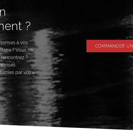
in
ent ?
réponses à vos
COMMANDER UNE
litaire ? Vous ne
 rencontrez ?
éponses
ournies par votre