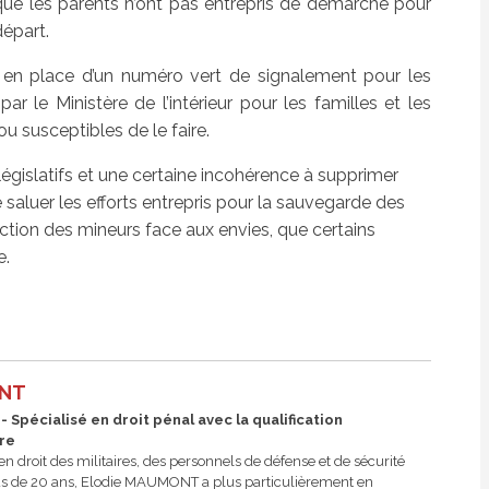
et que les parents n’ont pas entrepris de démarche pour
départ.
en place d’un numéro vert de signalement pour les
ar le Ministère de l’intérieur pour les familles et les
ou susceptibles de le faire.
égislatifs et une certaine incohérence à supprimer
e saluer les efforts entrepris pour la sauvegarde des
ection des mineurs face aux envies, que certains
e.
ONT
 Spécialisé en droit pénal avec la qualification
ire
n droit des militaires, des personnels de défense et de sécurité
plus de 20 ans, Elodie MAUMONT a plus particulièrement en