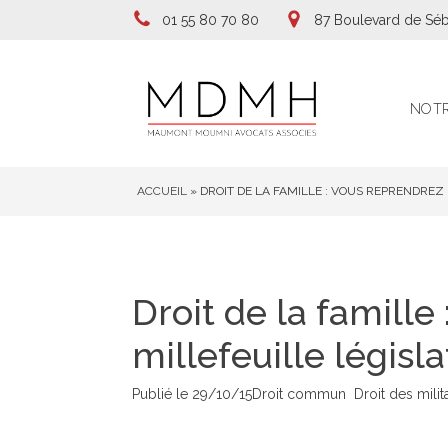
01 55 80 70 80
87 Boulevard de Séb
NOTR
ACCUEIL
»
DROIT DE LA FAMILLE : VOUS REPRENDREZ 
Droit de la famille
millefeuille législat
Publié le
29/10/15
Droit commun
Droit des milit