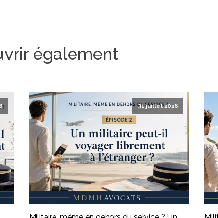
uvrir également
6
31 juillet 2026
n
Militaire, même en dehors du service ? Un
Mil