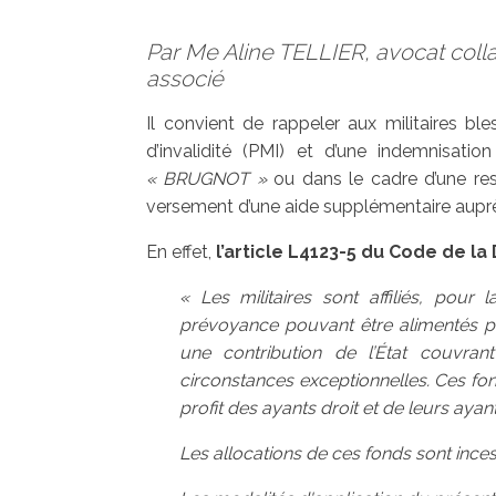
Par Me Aline TELLIER, avocat col
associé
Il convient de rappeler aux militaires bl
d’invalidité (PMI) et d’une indemnisatio
« BRUGNOT »
ou dans le cadre d’une resp
versement d’une aide supplémentaire aup
En effet,
l’article L4123-5 du Code de l
« Les militaires sont affiliés, pour
prévoyance pouvant être alimentés pa
une contribution de l’État couvran
circonstances exceptionnelles. Ces fon
profit des ayants droit et de leurs ayan
Les allocations de ces fonds sont incess