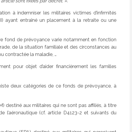
rticle sont fixées par décret. ».
n à indemniser les militaires victimes d’infirmités
MI) ayant entraîné un placement à la retraite ou une
tre fond de prévoyance varie notamment en fonction
rade, de la situation familiale et des circonstances au
ou contractée la maladie, …
nt pour objet d’aider financièrement les familles
 existe deux catégories de ce fonds de prévoyance, à
destiné aux militaires qui ne sont pas affiliés, à titre
e l’aéronautique (cf. article D4123-2 et suivants du