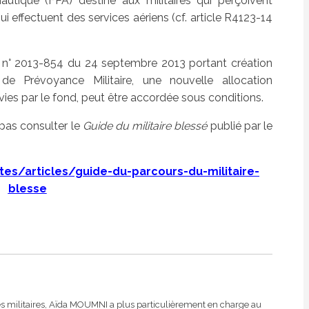
utique (FPA) destiné aux militaires qui perçoivent
ui effectuent des services aériens (cf. article R4123-14
et n° 2013-854 du 24 septembre 2013 portant création
de Prévoyance Militaire, une nouvelle allocation
ies par le fond, peut être accordée sous conditions.
 pas consulter le
Guide du militaire blessé
publié par le
tes/articles/guide-du-parcours-du-militaire-
blesse
es militaires, Aïda MOUMNI a plus particulièrement en charge au