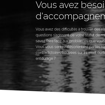
Vous avez beso
d'accompagnem
Vous avez des difficultés à trouver des 
questions s’agissant de votre statut de mi
savez faire face aux problèmes que vous
Vous vous sentez désorienté•e par les r
contradictoires trouvées sur internet ou f
entourage ?