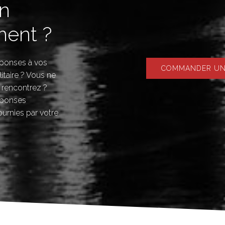
in
ent ?
réponses à vos
COMMANDER UNE
litaire ? Vous ne
 rencontrez ?
éponses
ournies par votre