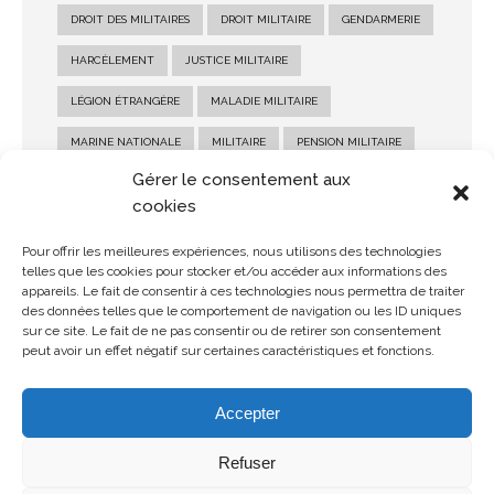
DROIT DES MILITAIRES
DROIT MILITAIRE
GENDARMERIE
HARCÈLEMENT
JUSTICE MILITAIRE
LÉGION ÉTRANGÈRE
MALADIE MILITAIRE
MARINE NATIONALE
MILITAIRE
PENSION MILITAIRE
Gérer le consentement aux
PENSION MILITAIRE D'INVALIDITÉ
RECOURS MILITAIRE
cookies
RÉFORME MILITAIRE
SALAIRE MILITAIRE
Pour offrir les meilleures expériences, nous utilisons des technologies
SANCTION MILITAIRE
SOLDE MILITAIRE
telles que les cookies pour stocker et/ou accéder aux informations des
appareils. Le fait de consentir à ces technologies nous permettra de traiter
STATUT MILITAIRE
des données telles que le comportement de navigation ou les ID uniques
sur ce site. Le fait de ne pas consentir ou de retirer son consentement
peut avoir un effet négatif sur certaines caractéristiques et fonctions.
Accepter
Refuser
© Copyright 2026 MDMH Avocats - Tous droits réservés