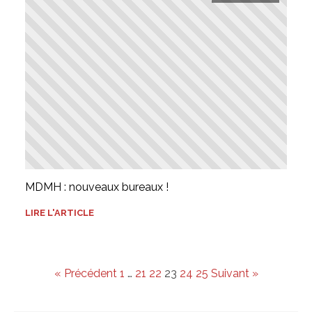
MDMH : nouveaux bureaux !
LIRE L'ARTICLE
« Précédent
1
…
21
22
23
24
25
Suivant »