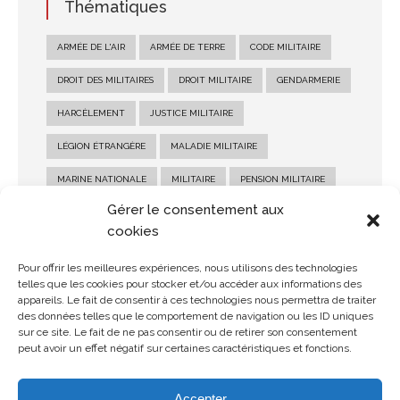
Thématiques
ARMÉE DE L'AIR
ARMÉE DE TERRE
CODE MILITAIRE
DROIT DES MILITAIRES
DROIT MILITAIRE
GENDARMERIE
HARCÈLEMENT
JUSTICE MILITAIRE
LÉGION ÉTRANGÈRE
MALADIE MILITAIRE
MARINE NATIONALE
MILITAIRE
PENSION MILITAIRE
Gérer le consentement aux
PENSION MILITAIRE D'INVALIDITÉ
RECOURS MILITAIRE
cookies
RÉFORME MILITAIRE
SALAIRE MILITAIRE
Pour offrir les meilleures expériences, nous utilisons des technologies
SANCTION MILITAIRE
SOLDE MILITAIRE
telles que les cookies pour stocker et/ou accéder aux informations des
appareils. Le fait de consentir à ces technologies nous permettra de traiter
STATUT MILITAIRE
des données telles que le comportement de navigation ou les ID uniques
sur ce site. Le fait de ne pas consentir ou de retirer son consentement
peut avoir un effet négatif sur certaines caractéristiques et fonctions.
Accepter