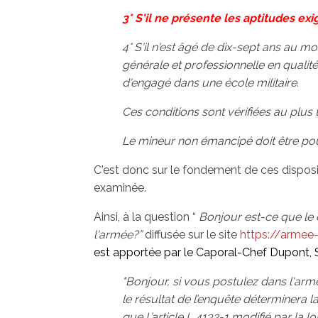
3° S'il ne présente les aptitudes exi
4° S'il n'est âgé de dix-sept ans au m
générale et professionnelle en qualit
d'engagé dans une école militaire.
Ces conditions sont vérifiées au plus 
Le mineur non émancipé doit être po
C'est donc sur le fondement de ces disposi
examinée.
Ainsi, à la question “
Bonjour est-ce que le c
l'armée?”
diffusée sur le site
https://armee-
est apportée par le Caporal-Chef Dupont, S
"Bonjour, si vous postulez dans l'armé
le résultat de l’enquête déterminera 
que L’article L 4132-1 modifié par la 