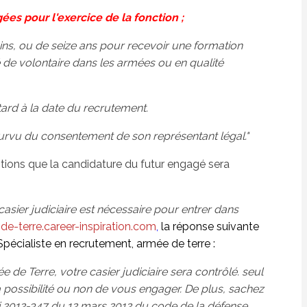
gées pour l'exercice de la fonction ;
oins, ou de seize ans pour recevoir une formation
é de volontaire dans les armées ou en qualité
tard à la date du recrutement.
urvu du consentement de son représentant légal."
tions que la candidature du futur engagé sera
asier judiciaire est nécessaire pour entrer dans
de-terre.career-inspiration.com
,
la réponse suivante
pécialiste en recrutement, armée de terre :
e de Terre, votre casier judiciaire sera contrôlé. seul
la possibilité ou non de vous engager. De plus, sachez
loi 2012-347 du 12 mars 2012 du code de la défense