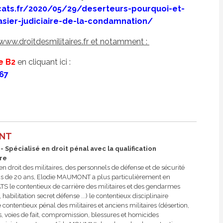
ts.fr/2020/05/29/deserteurs-pourquoi-et-
ier-judiciaire-de-la-condamnation/
e www.droitdesmilitaires.fr et notamment :
e B2
en cliquant ici :
67
ONT
 Spécialisé en droit pénal avec la qualification
ire
n droit des militaires, des personnels de défense et de sécurité
plus de 20 ans, Elodie MAUMONT a plus particulièrement en
le contentieux de carrière des militaires et des gendarmes
abilitation secret défense ...) le contentieux disciplinaire
e contentieux pénal des militaires et anciens militaires (désertion,
, voies de fait, compromission, blessures et homicides