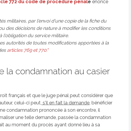
ticle 772 du code de procédure pénal
e
énonce
s militaires, par l'envoi d'une copie de la fiche du
ou des décisions de nature à modifier les conditions
l'obligation du service militaire.
s autorités de toutes modifications apportées à la
 des
articles 769 et 770."
e la condamnation au casier
 droit français et que le juge pénal peut considérer que
teur, celui-ci peut,
s'il en fait la demande
, bénéficier
d'une condamnation prononcée à son encontre, il
ormaliser une telle demande, passée la condamnation
s fait au moment du procès ayant donné lieu à sa