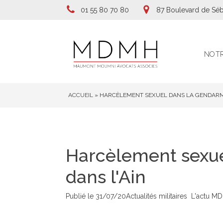
01 55 80 70 80
87 Boulevard de Séb
NOTR
ACCUEIL
»
HARCÈLEMENT SEXUEL DANS LA GENDARMER
Harcèlement sexuel
dans l'Ain
Publié le
31/07/20
Actualités militaires
L'actu M