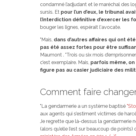
condamné l’adjudant et le maréchal des log
sursis. Et
pour l’un d’eux, le tribunal a
l’interdiction définitive d’exercer le
bouger les lignes, espérait l'avocate.
"Mais,
dans d’autres affaires qui ont ét
pas été assez fortes pour être suffis
Maumont . "Trois ou six mois d’emprisonnemen
c’est exemplaire. Mais,
parfois même, on
figure pas au casier judiciaire des milita
Comment faire changer 
"La gendarmerie a un système baptisé
"Sto
aux agents qui s’estiment victimes de harc
Je regrette que là-dessus la gendarmerie n
(alors qu’elle l’est sur beaucoup de points) 