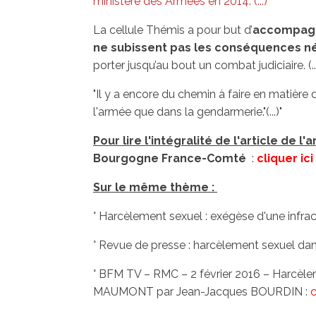
ministère des Armées en 2014. (...)"
La cellule Thémis a pour but d’
accompagn
ne subissent pas les conséquences néf
porter jusqu’au bout un combat judiciaire. (..
"Il y a encore du chemin à faire en matière 
l'armée que dans la gendarmerie."(...)"
Pour lire l'intégralité de l'article de 
Bourgogne France-Comté
:
cliquer ici
Sur le même thème :
° Harcèlement sexuel : exégèse d'une infrac
° Revue de presse : harcèlement sexuel dans
° BFM TV – RMC – 2 février 2016 – Harcèle
MAUMONT par Jean-Jacques BOURDIN :
c