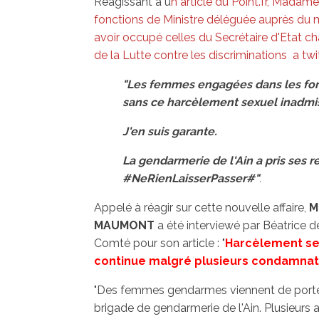
Réagissant à u
n article du Point.fr,
Madame 
fonctions de Ministre déléguée auprès du min
avoir occupé celles du Secrétaire d'Etat c
de la Lutte contre les discriminations a twi
"Les femmes engagées dans les forc
sans ce harcèlement sexuel inadmis
J'en suis garante.
La gendarmerie de l'Ain a pris ses re
#NeRienLaisserPasser#"
.
Appelé à réagir sur cette nouvelle affaire,
M
MAUMONT
a été interviewé par Béatric
Comté pour son article : "
Harcèlement sex
continue malgré plusieurs condamnat
"Des femmes gendarmes viennent de porter
brigade de gendarmerie de l'Ain. Plusieurs a