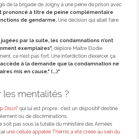
is de la brigade de Joigny à une peine de prison avec
vait prononcé à titre de peine complémentaire
s fonctions de gendarme.
Une décision qui allait faire
é jugées par la suite, les condamnations n’ont
amment exemplaires",
déplore Maître Elodie
t, ce n’est pas fort. Une interdiction d’exercer, ça
 accède à la demande que la condamnation ne
ires mis en cause." (...)"
les mentalités ?
p Discri"
qui lui est propre : c’est un dispositif destiné
èlement ou de discriminations.
e soit pas sous la tutelle du ministère des Armées
car
une cellule appelée Thémis a été créée au sein du