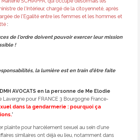
Marlène SCHIAPPA, qui occupe désormais les
istre de l'Intérieur, chargé de la citoyenneté, après
hargée de l'Egalité entre les femmes et les hommes et
tté
:
es de l'ordre doivent pouvoir exercer leur mission
sible !
sponsabilités, la lumière est en train d'être faite
DMH AVOCATS en la personne de Me Elodie
e de Lavergne pour FRANCE 3 Bourgogne France-
uel dans la gendarmerie : pourquoi ça
ions.
"
 plainte pour harcèlement sexuel au sein d'une
ffaires similaires ont déjà eu lieu, notamment dans