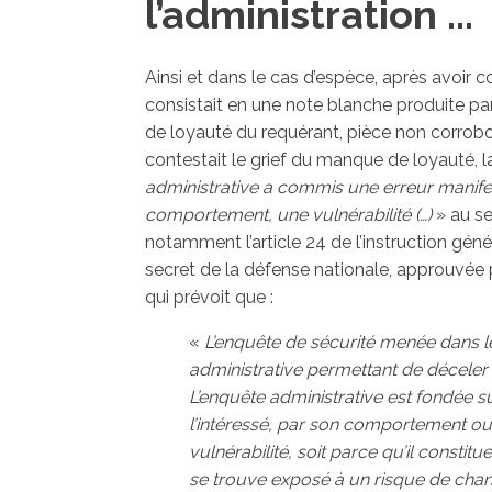
l’administration ...
Ainsi et dans le cas d’espèce, après avoir c
consistait en une note blanche produite p
de loyauté du requérant, pièce non corrobo
contestait le grief du manque de loyauté, l
administrative a commis une erreur manifest
comportement, une vulnérabilité (…)
» au s
notamment l’article 24 de l’instruction génér
secret de la défense nationale, approuvée 
qui prévoit que :
«
L’enquête de sécurité menée dans le
administrative permettant de déceler c
L’enquête administrative est fondée su
l’intéressé, par son comportement o
vulnérabilité, soit parce qu’il consti
se trouve exposé à un risque de chan