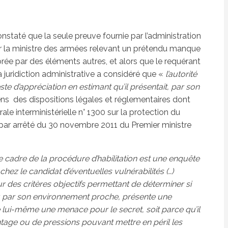
onstaté que la seule preuve fournie par l’administration
ar la ministre des armées relevant un prétendu manque
rée par des éléments autres, et alors que le requérant
a juridiction administrative a considéré que «
l’autorité
e d’appréciation en estimant qu’il présentait, par son
ens des dispositions légales et réglementaires dont
ale interministérielle n° 1300 sur la protection du
par arrêté du 30 novembre 2011 du Premier ministre
 cadre de la procédure d’habilitation est une enquête
hez le candidat d’éventuelles vulnérabilités (…)
r des critères objectifs permettant de déterminer si
u par son environnement proche, présente une
tue lui-même une menace pour le secret, soit parce qu’il
tage ou de pressions pouvant mettre en péril les