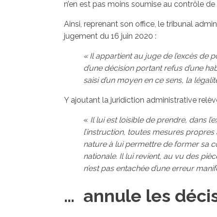
n’en est pas moins soumise au contrôle de l
Ainsi, reprenant son office, le tribunal adm
jugement du 16 juin 2020 :
« Il appartient au juge de l’excès de 
d’une décision portant refus d’une habil
saisi d’un moyen en ce sens, la légalité
Y ajoutant la juridiction administrative relè
«
Il lui est loisible de prendre, dans 
l’instruction, toutes mesures propres à
nature à lui permettre de former sa co
nationale. Il lui revient, au vu des pi
n’est pas entachée d’une erreur manif
… annule les déci