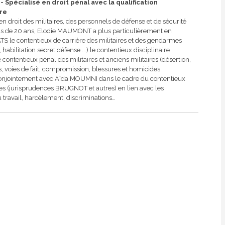
 Spécialisé en droit pénal avec la qualification
ire
n droit des militaires, des personnels de défense et de sécurité
plus de 20 ans, Elodie MAUMONT a plus particulièrement en
le contentieux de carrière des militaires et des gendarmes
abilitation secret défense ...) le contentieux disciplinaire
e contentieux pénal des militaires et anciens militaires (désertion,
, voies de fait, compromission, blessures et homicides
ent conjointement avec Aïda MOUMNI dans le cadre du contentieux
res (jurisprudences BRUGNOT et autres) en lien avec les
travail, harcèlement, discriminations…