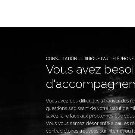
CONSULTATION JURIDIQUE PAR TÉLÉPHONE
Vous avez beso
d'accompagnem
Vous avez des difficultés à trouver des 
questions s’agissant de votre statut de mi
savez faire face aux problèmes que vous
Vous vous sentez désorienté•e par les r
contradictoires trouvées sur internet ou f