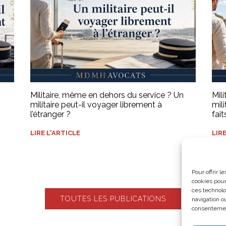
n
Militaire, même en dehors du service ? Un
Mil
militaire peut-il voyager librement à
mil
l’étranger ?
fai
LIRE L'ARTICLE
LIR
Pour offrir 
cookies pour
ces technolo
TOUTES LES PUBLICATIONS
navigation ou
consentement