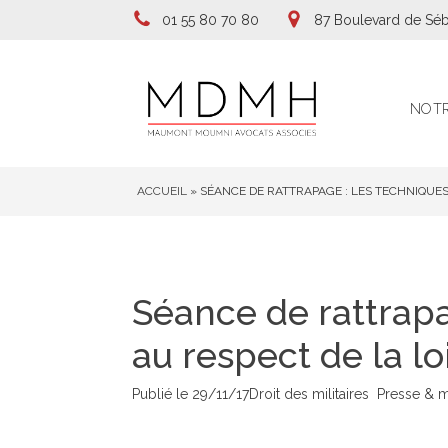
01 55 80 70 80
87 Boulevard de Séb
NOTR
ACCUEIL
»
SÉANCE DE RATTRAPAGE : LES TECHNIQUES
Séance de rattrap
au respect de la lo
Publié le
29/11/17
Droit des militaires
Presse & 