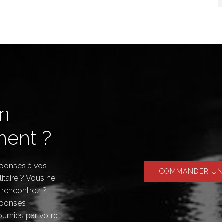
in
ent ?
réponses à vos
COMMANDER UNE
litaire ? Vous ne
 rencontrez ?
éponses
ournies par votre