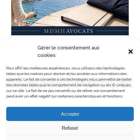
Militaire, même en dehors du service ? Un militaire
Gérer le consentement aux
peut-il être sanctionné pour des faits commis
pendant ses vacances ?
cookies
LIRE L'ARTICLE
Pour offrir les meilleures expériences, nous utilisons des technologies
telles que les cookies pour stocker et/ou accéder aux informations des
appareils. Le fait de consentir à ces technologies nous permettra de traiter
des données telles que le comportement de navigation ou les ID uniques
sur ce site. Le fait de ne pas consentir ou de retirer son consentement
peut avoir un effet négatif sur certaines caractéristiques et fonctions.
TOUTES LES PUBLICATIONS
Accepter
Refuser