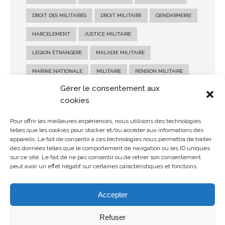
DROIT DES MILITAIRES
DROIT MILITAIRE
GENDARMERIE
HARCÈLEMENT
JUSTICE MILITAIRE
LÉGION ÉTRANGÈRE
MALADIE MILITAIRE
MARINE NATIONALE
MILITAIRE
PENSION MILITAIRE
Gérer le consentement aux
PENSION MILITAIRE D'INVALIDITÉ
RECOURS MILITAIRE
cookies
RÉFORME MILITAIRE
SALAIRE MILITAIRE
Pour offrir les meilleures expériences, nous utilisons des technologies
SANCTION MILITAIRE
SOLDE MILITAIRE
telles que les cookies pour stocker et/ou accéder aux informations des
appareils. Le fait de consentir à ces technologies nous permettra de traiter
STATUT MILITAIRE
des données telles que le comportement de navigation ou les ID uniques
sur ce site. Le fait de ne pas consentir ou de retirer son consentement
peut avoir un effet négatif sur certaines caractéristiques et fonctions.
Accepter
Refuser