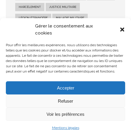
HARCÈLEMENT
JUSTICE MILITAIRE
LÉGION ÉTRANGÈRE
MALADIE MILITAIRE
Gérer le consentement aux
MARINE NATIONALE
MILITAIRE
PENSION MILITAIRE
cookies
PENSION MILITAIRE D'INVALIDITÉ
RECOURS MILITAIRE
Pour offrir les meilleures expériences, nous utilisons des technologies
telles que les cookies pour stocker et/ou accéder aux informations des
RÉFORME MILITAIRE
SALAIRE MILITAIRE
appareils. Le fait de consentir à ces technologies nous permettra de traiter
des données telles que le comportement de navigation ou les ID uniques
SANCTION MILITAIRE
SOLDE MILITAIRE
sur ce site. Le fait de ne pas consentir ou de retirer son consentement
peut avoir un effet négatif sur certaines caractéristiques et fonctions.
STATUT MILITAIRE
Accepter
Refuser
Voir les préférences
© Copyright 2026 MDMH Avocats - Tous droits réservés
Mentions légales
Mentions légales