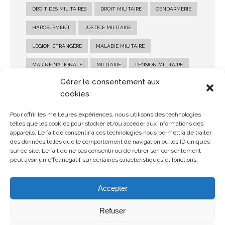
DROIT DES MILITAIRES
DROIT MILITAIRE
GENDARMERIE
HARCÈLEMENT
JUSTICE MILITAIRE
LÉGION ÉTRANGÈRE
MALADIE MILITAIRE
MARINE NATIONALE
MILITAIRE
PENSION MILITAIRE
Gérer le consentement aux
PENSION MILITAIRE D'INVALIDITÉ
RECOURS MILITAIRE
cookies
RÉFORME MILITAIRE
SALAIRE MILITAIRE
Pour offrir les meilleures expériences, nous utilisons des technologies
SANCTION MILITAIRE
SOLDE MILITAIRE
telles que les cookies pour stocker et/ou accéder aux informations des
appareils. Le fait de consentir à ces technologies nous permettra de traiter
STATUT MILITAIRE
des données telles que le comportement de navigation ou les ID uniques
sur ce site. Le fait de ne pas consentir ou de retirer son consentement
peut avoir un effet négatif sur certaines caractéristiques et fonctions.
Accepter
Refuser
© Copyright 2026 MDMH Avocats - Tous droits réservés