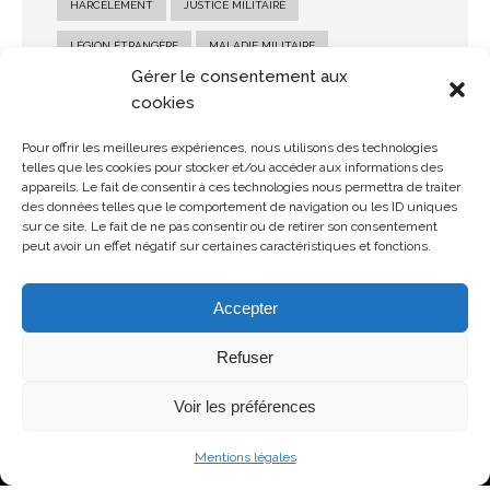
HARCÈLEMENT
JUSTICE MILITAIRE
LÉGION ÉTRANGÈRE
MALADIE MILITAIRE
Gérer le consentement aux
MARINE NATIONALE
MILITAIRE
PENSION MILITAIRE
cookies
PENSION MILITAIRE D'INVALIDITÉ
RECOURS MILITAIRE
Pour offrir les meilleures expériences, nous utilisons des technologies
telles que les cookies pour stocker et/ou accéder aux informations des
RÉFORME MILITAIRE
SALAIRE MILITAIRE
appareils. Le fait de consentir à ces technologies nous permettra de traiter
des données telles que le comportement de navigation ou les ID uniques
SANCTION MILITAIRE
SOLDE MILITAIRE
sur ce site. Le fait de ne pas consentir ou de retirer son consentement
peut avoir un effet négatif sur certaines caractéristiques et fonctions.
STATUT MILITAIRE
Accepter
Refuser
Voir les préférences
© Copyright 2026 MDMH Avocats - Tous droits réservés
Mentions légales
Mentions légales
Politique de confidentialité