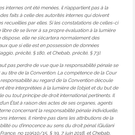
 internes ont été menées, il n’appartient pas à la
es faits à celle des autorités internes qui doivent
s recueillies par elles. Si les constatations de celles-ci
 libre de se livrer à sa propre évaluation à la lumière
e dispose, elle ne s’écartera normalement des
naux que si elle est en possession de données
aggio, précité, § 180, et Chebab, précité, § 73).
 faut pas perdre de vue que la responsabilité pénale se
at au titre de la Convention. La compétence de la Cour
 responsabilité au regard de la Convention découle
nt être interprétées à la lumière de l’objet et du but de
 ou tout principe de droit international pertinents. Il
d’un État à raison des actes de ses organes, agents
erne concernant la responsabilité pénale individuelle,
ons internes. Il n’entre pas dans les attributions de la
ilité ou d’innocence au sens du droit pénal (Giuliani
 France, no 119510/15, § 39, 7 juin 2018, et Chebab,