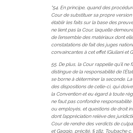
"54. En principe, quand des procédures
Cour de substituer sa propre version d
établir les faits sur la base des preuve
ne lient pas la Cour, laquelle demeure
de l’ensemble des matériaux dont ell
constatations de fait des juges natio
convaincantes à cet effet (Giuliani et G
55. De plus, la Cour rappelle qu’il ne
distingue de la responsabilité de l’Ét
se borne à déterminer la seconde. La
des dispositions de celle-ci, qui doive
la Convention et eu égard à toute règle
ne faut pas confondre responsabilité 
ou employés, et questions de droit int
dont l’appréciation relève des juridicti
Cour de rendre des verdicts de culpab
et Gaggio, précité, § 182, Toubache c.