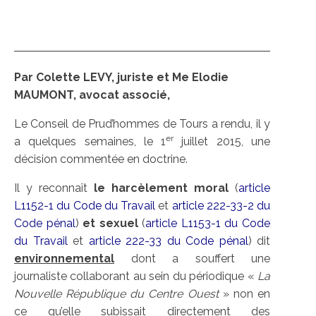
Par Colette LEVY, juriste et Me Elodie
MAUMONT, avocat associé,
Le Conseil de Prud’hommes de Tours a rendu, il y
er
a quelques semaines, le 1
juillet 2015, une
décision commentée en doctrine.
Il y reconnaît
le harcèlement moral
(
article
L1152-1 du Code du Travail
et
article 222-33-2 du
Code pénal
)
et sexuel
(
article L1153-1 du Code
du Travail
et
article 222-33 du Code pénal
) dit
environnemental
dont a souffert une
journaliste collaborant au sein du périodique «
La
Nouvelle République du Centre Ouest
» non en
ce qu’elle subissait directement des