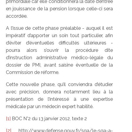
primordiale car elle conditionnera la date d’entrée
en jouissance de la pension lorsque celle-ci sera
accordée.
A l’issue de cette phase préalable - auquel il est
impératif d’apporter un soin tout particulier, afin
d’éviter d’éventuelles difficultés ultérieures -
pourra alors s’ouvrir la procédure dite
d’instruction administrative médico-légale du
dossier de PMI, avant saisine éventuelle de la
Commission de réforme.
Cette nouvelle phase, qu’il conviendra d’étudier
avec précision, donnera notamment lieu à la
présentation de l’intéressé à une expertise
médicale par un médecin expert habilité.
[1]
BOC N°2 du 13 janvier 2012, texte 2
[2]
http://www.defense.gouv.fr/sga/le-sga-a-