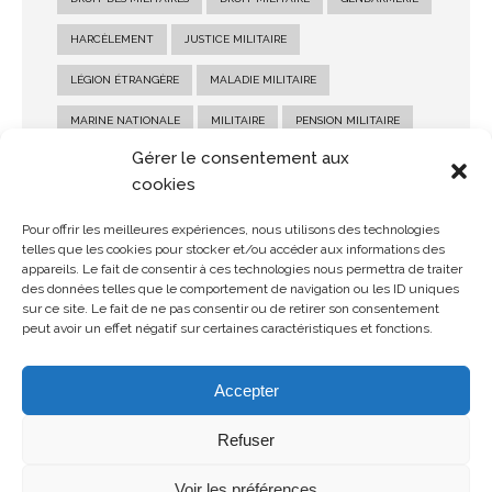
HARCÈLEMENT
JUSTICE MILITAIRE
LÉGION ÉTRANGÈRE
MALADIE MILITAIRE
MARINE NATIONALE
MILITAIRE
PENSION MILITAIRE
Gérer le consentement aux
PENSION MILITAIRE D'INVALIDITÉ
RECOURS MILITAIRE
cookies
RÉFORME MILITAIRE
SALAIRE MILITAIRE
Pour offrir les meilleures expériences, nous utilisons des technologies
SANCTION MILITAIRE
SOLDE MILITAIRE
telles que les cookies pour stocker et/ou accéder aux informations des
appareils. Le fait de consentir à ces technologies nous permettra de traiter
STATUT MILITAIRE
des données telles que le comportement de navigation ou les ID uniques
sur ce site. Le fait de ne pas consentir ou de retirer son consentement
peut avoir un effet négatif sur certaines caractéristiques et fonctions.
Accepter
Refuser
© Copyright 2026 MDMH Avocats - Tous droits réservés
Voir les préférences