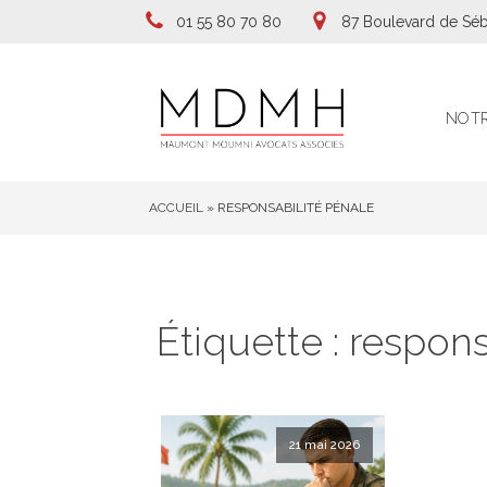
01 55 80 70 80
87 Boulevard de Séb
NOTR
ACCUEIL
»
RESPONSABILITÉ PÉNALE
Étiquette :
respons
21 mai 2026