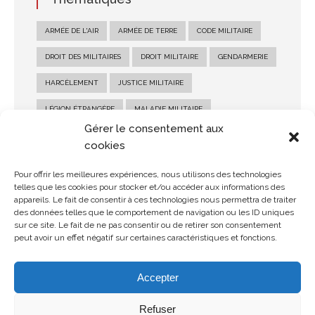
ARMÉE DE L'AIR
ARMÉE DE TERRE
CODE MILITAIRE
DROIT DES MILITAIRES
DROIT MILITAIRE
GENDARMERIE
HARCÈLEMENT
JUSTICE MILITAIRE
LÉGION ÉTRANGÈRE
MALADIE MILITAIRE
Gérer le consentement aux
MARINE NATIONALE
MILITAIRE
PENSION MILITAIRE
cookies
PENSION MILITAIRE D'INVALIDITÉ
RECOURS MILITAIRE
Pour offrir les meilleures expériences, nous utilisons des technologies
telles que les cookies pour stocker et/ou accéder aux informations des
RÉFORME MILITAIRE
SALAIRE MILITAIRE
appareils. Le fait de consentir à ces technologies nous permettra de traiter
des données telles que le comportement de navigation ou les ID uniques
SANCTION MILITAIRE
SOLDE MILITAIRE
sur ce site. Le fait de ne pas consentir ou de retirer son consentement
peut avoir un effet négatif sur certaines caractéristiques et fonctions.
STATUT MILITAIRE
Accepter
Refuser