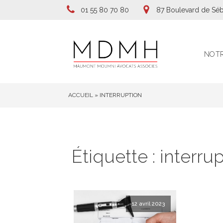
01 55 80 70 80
87 Boulevard de Séb
NOTR
ACCUEIL
»
INTERRUPTION
Étiquette :
interru
12 avril 2023