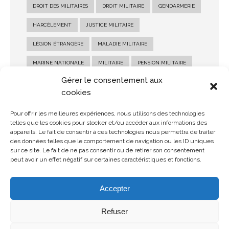
DROIT DES MILITAIRES
DROIT MILITAIRE
GENDARMERIE
HARCÈLEMENT
JUSTICE MILITAIRE
LÉGION ÉTRANGÈRE
MALADIE MILITAIRE
MARINE NATIONALE
MILITAIRE
PENSION MILITAIRE
Gérer le consentement aux
PENSION MILITAIRE D'INVALIDITÉ
RECOURS MILITAIRE
cookies
RÉFORME MILITAIRE
SALAIRE MILITAIRE
Pour offrir les meilleures expériences, nous utilisons des technologies
SANCTION MILITAIRE
SOLDE MILITAIRE
telles que les cookies pour stocker et/ou accéder aux informations des
appareils. Le fait de consentir à ces technologies nous permettra de traiter
STATUT MILITAIRE
des données telles que le comportement de navigation ou les ID uniques
sur ce site. Le fait de ne pas consentir ou de retirer son consentement
peut avoir un effet négatif sur certaines caractéristiques et fonctions.
Accepter
Refuser
© Copyright 2026 MDMH Avocats - Tous droits réservés