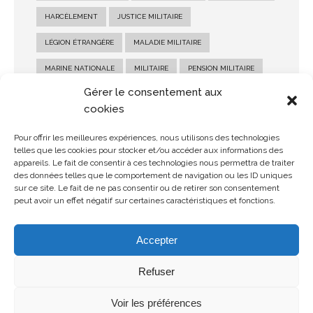
HARCÈLEMENT
JUSTICE MILITAIRE
LÉGION ÉTRANGÈRE
MALADIE MILITAIRE
MARINE NATIONALE
MILITAIRE
PENSION MILITAIRE
Gérer le consentement aux
PENSION MILITAIRE D'INVALIDITÉ
RECOURS MILITAIRE
cookies
RÉFORME MILITAIRE
SALAIRE MILITAIRE
Pour offrir les meilleures expériences, nous utilisons des technologies
SANCTION MILITAIRE
SOLDE MILITAIRE
telles que les cookies pour stocker et/ou accéder aux informations des
appareils. Le fait de consentir à ces technologies nous permettra de traiter
STATUT MILITAIRE
des données telles que le comportement de navigation ou les ID uniques
sur ce site. Le fait de ne pas consentir ou de retirer son consentement
peut avoir un effet négatif sur certaines caractéristiques et fonctions.
Accepter
Refuser
© Copyright 2026 MDMH Avocats - Tous droits réservés
Voir les préférences
Mentions légales