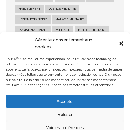
HARCÈLEMENT
JUSTICE MILITAIRE
LÉGION ÉTRANGÈRE
MALADIE MILITAIRE
MARINE NATIONALE
MILITAIRE
PENSION MILITAIRE
Gérer le consentement aux
PENSION MILITAIRE D'INVALIDITÉ
RECOURS MILITAIRE
cookies
RÉFORME MILITAIRE
SALAIRE MILITAIRE
Pour offrir les meilleures expériences, nous utilisons des technologies
SANCTION MILITAIRE
SOLDE MILITAIRE
telles que les cookies pour stocker et/ou accéder aux informations des
appareils. Le fait de consentir à ces technologies nous permettra de traiter
STATUT MILITAIRE
des données telles que le comportement de navigation ou les ID uniques
sur ce site. Le fait de ne pas consentir ou de retirer son consentement
peut avoir un effet négatif sur certaines caractéristiques et fonctions.
Accepter
Refuser
© Copyright 2026 MDMH Avocats - Tous droits réservés
Voir les préférences
Mentions légales