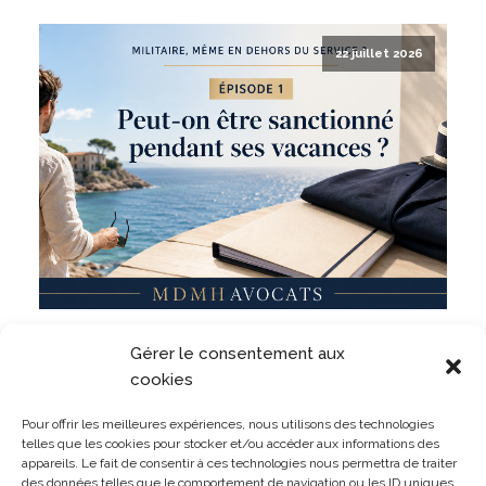
22 juillet 2026
Militaire, même en dehors du service ? Un militaire
Gérer le consentement aux
peut-il être sanctionné pour des faits commis
pendant ses vacances ?
cookies
LIRE L'ARTICLE
Pour offrir les meilleures expériences, nous utilisons des technologies
telles que les cookies pour stocker et/ou accéder aux informations des
appareils. Le fait de consentir à ces technologies nous permettra de traiter
des données telles que le comportement de navigation ou les ID uniques