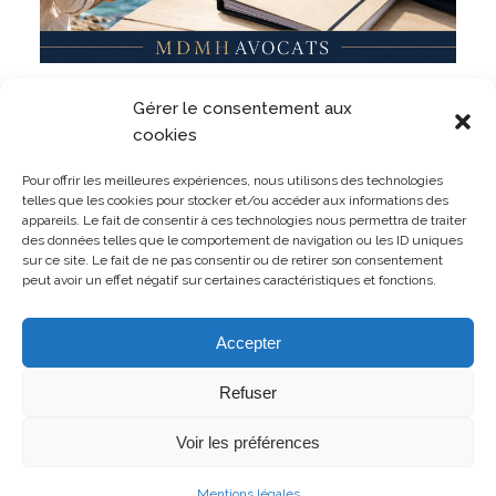
Militaire, même en dehors du service ? Un militaire
Gérer le consentement aux
peut-il être sanctionné pour des faits commis
pendant ses vacances ?
cookies
LIRE L'ARTICLE
Pour offrir les meilleures expériences, nous utilisons des technologies
telles que les cookies pour stocker et/ou accéder aux informations des
appareils. Le fait de consentir à ces technologies nous permettra de traiter
des données telles que le comportement de navigation ou les ID uniques
sur ce site. Le fait de ne pas consentir ou de retirer son consentement
peut avoir un effet négatif sur certaines caractéristiques et fonctions.
TOUTES LES PUBLICATIONS
Accepter
Refuser
Voir les préférences
© Copyright 2026 MDMH Avocats - Tous droits réservés
Mentions légales
Mentions légales