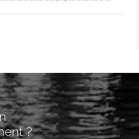
in
ent ?