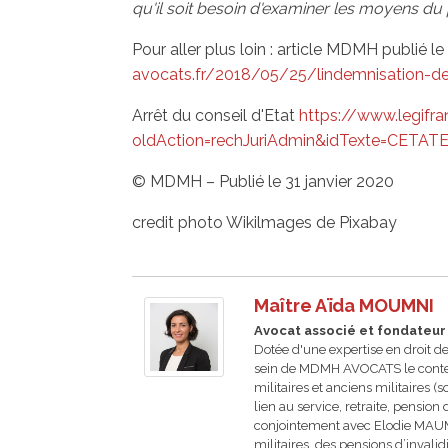
qu'il soit besoin d'examiner les moyens du pou
Pour aller plus loin : article MDMH publié l
avocats.fr/2018/05/25/lindemnisation-des
Arrêt du conseil d'Etat
https://www.legifran
oldAction=rechJuriAdmin&idTexte=CETA
© MDMH – Publié le 31 janvier 2020
credit photo Wikilmages de Pixabay
Maître Aïda MOUMNI
Avocat associé et fondateur
Dotée d'une expertise en droit d
sein de MDMH AVOCATS le contenti
militaires et anciens militaires (
lien au service, retraite, pension 
conjointement avec Elodie MAUM
militaires, des pensions d’inva