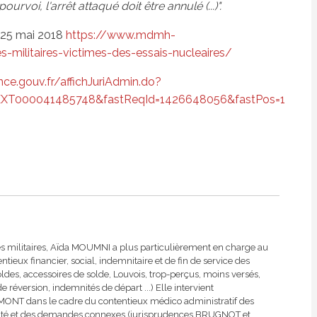
rvoi, l'arrêt attaqué doit être annulé (...)".
e 25 mai 2018
https://www.mdmh-
-militaires-victimes-des-essais-nucleaires/
ce.gouv.fr/affichJuriAdmin.do?
TEXT000041485748&fastReqId=1426648056&fastPos=1
es militaires, Aïda MOUMNI a plus particulièrement en charge au
eux financier, social, indemnitaire et de fin de service des
soldes, accessoires de solde, Louvois, trop-perçus, moins versés,
de réversion, indemnités de départ ...) Elle intervient
ONT dans le cadre du contentieux médico administratif des
lidité et des demandes connexes (jurisprudences BRUGNOT et