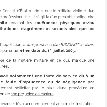
 Conseil d’État a admis que le militaire victime d’un
professionnelle – il s’agit là d’un préalable obligatoire
nité
réparant les
souffrances physiques et/ou
hétiques, d’agrément et sexuels ainsi que les
’appellation «
Jurisprudence dite BRUGNOT »
relève
er
ré par un
arrêt en date du 1
juillet 2005.
ble de la matière militaire en ce qu’il marque une
ires.
savoir notamment une faute de service dû à un
une faute d’imprudence ou de négligence par
lement solliciter par le biais d’une procédure en
tion de
son préjudice de carrière
.
hance d’évoluer normalement au sein de l’Institution.