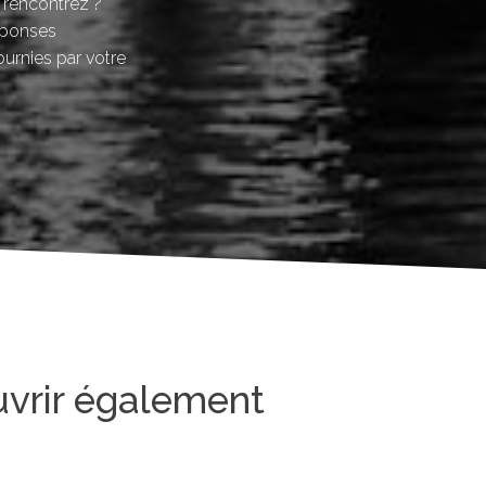
 rencontrez ?
éponses
ournies par votre
uvrir également