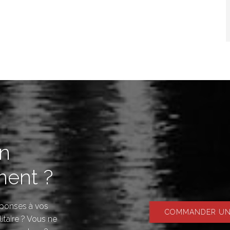
in
ent ?
réponses à vos
COMMANDER UNE
litaire ? Vous ne