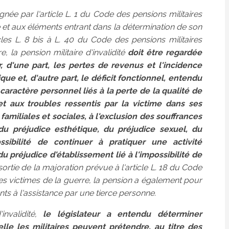
signée par l'article L. 1 du Code des pensions militaires
re et aux éléments entrant dans la détermination de son
icles L. 8 bis à L. 40 du Code des pensions militaires
e, la pension militaire d'invalidité
doit être regardée
 d'une part, les pertes de revenus et l'incidence
que et, d'autre part, le déficit fonctionnel, entendu
ractère personnel liés à la perte de la qualité de
t aux troubles ressentis par la victime dans ses
familiales et sociales, à l'exclusion des souffrances
du préjudice esthétique, du préjudice sexuel, du
ssibilité de continuer à pratiquer une activité
 du préjudice d'établissement lié à l'impossibilité de
ortie de la majoration prévue à l'article L. 18 du Code
 des victimes de la guerre, la pension a également pour
ents à l'assistance par une tierce personne.
invalidité,
le législateur a entendu déterminer
elle les militaires peuvent prétendre, au titre des