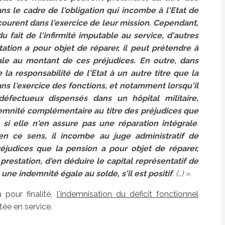
s le cadre de l'obligation qui incombe à l'Etat de
s courent dans l'exercice de leur mission. Cependant,
du fait de l'infirmité imputable au service, d'autres
ation a pour objet de réparer, il peut prétendre à
e au montant de ces préjudices. En outre, dans
 responsabilité de l'Etat à un autre titre que la
ans l'exercice des fonctions, et notamment lorsqu'il
éfectueux dispensés dans un hôpital militaire,
demnité complémentaire au titre des préjudices que
 si elle n'en assure pas une réparation intégrale
.
 en ce sens, il incombe au juge administratif de
éjudices que la pension a pour objet de réparer,
restation, d'en déduire le capital représentatif de
 une indemnité égale au solde, s'il est positif
. (…) ».
a pour finalité,
l'indemnisation du déficit fonctionnel
tée en service.