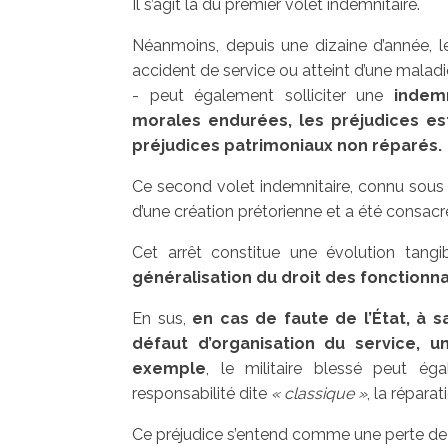
Il s’agit là du premier volet indemnitaire.
Néanmoins, depuis une dizaine d’année, le
accident de service ou atteint d’une maladie 
- peut également solliciter une
indem
morales endurées, les préjudices est
préjudices patrimoniaux non réparés.
Ce second volet indemnitaire, connu sous l
d’une création prétorienne et a été consac
Cet arrêt constitue une évolution tangi
généralisation du droit des fonctionna
En sus,
en cas de faute de l’État, à 
défaut d’organisation du service, 
exemple
, le militaire blessé peut éga
responsabilité dite
« classique »
, la répara
Ce préjudice s’entend comme une perte de c