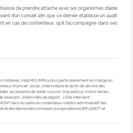
ire blessé de prendre attache avec les organismes d’aide
ant d’un conseil afin que ce dernier établisse un audit
ant en cas de contentieux, qu’il l’accompagne dans ses
es militaires, Aïda MOUMNI a plus particulièrement en charge au
eux financier, social, indemnitaire et de fin de service des
soldes, accessoires de solde, Louvois, trop-perçus, moins versés,
de réversion, indemnités de départ ...) Elle intervient
ONT dans le cadre du contentieux médico administratif des
lidité et des demandes connexes (jurisprudences BRUGNOT et