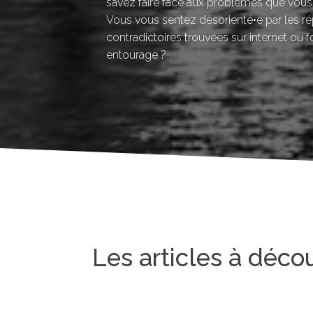
savez faire face aux problèmes que vous
Vous vous sentez désorienté•e par les r
contradictoires trouvées sur internet ou f
entourage ?
Les articles à déco