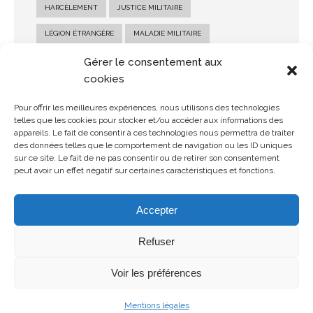
HARCÈLEMENT
JUSTICE MILITAIRE
LÉGION ÉTRANGÈRE
MALADIE MILITAIRE
MARINE NATIONALE
MILITAIRE
PENSION MILITAIRE
Gérer le consentement aux
cookies
PENSION MILITAIRE D'INVALIDITÉ
RECOURS MILITAIRE
Pour offrir les meilleures expériences, nous utilisons des technologies
RÉFORME MILITAIRE
SALAIRE MILITAIRE
telles que les cookies pour stocker et/ou accéder aux informations des
appareils. Le fait de consentir à ces technologies nous permettra de traiter
SANCTION MILITAIRE
SOLDE MILITAIRE
des données telles que le comportement de navigation ou les ID uniques
sur ce site. Le fait de ne pas consentir ou de retirer son consentement
STATUT MILITAIRE
peut avoir un effet négatif sur certaines caractéristiques et fonctions.
Accepter
Refuser
Voir les préférences
© Copyright 2026 MDMH Avocats - Tous droits réservés
Mentions légales
Mentions légales
Politique de confidentialité