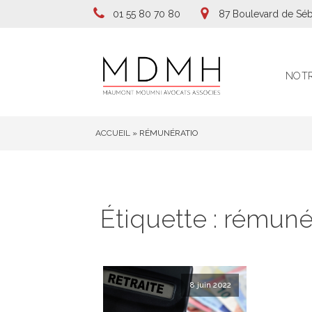
01 55 80 70 80
87 Boulevard de Séb
NOTR
ACCUEIL
»
RÉMUNÉRATIO
Étiquette :
rémuné
8 juin 2022