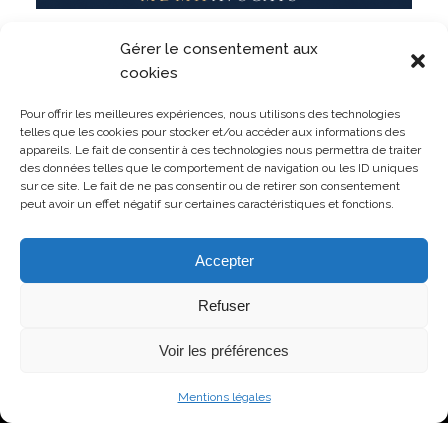
Militaire, même en dehors du service ? Un militaire
Gérer le consentement aux
peut-il être sanctionné pour des faits commis
pendant ses vacances ?
cookies
LIRE L'ARTICLE
Pour offrir les meilleures expériences, nous utilisons des technologies
telles que les cookies pour stocker et/ou accéder aux informations des
appareils. Le fait de consentir à ces technologies nous permettra de traiter
des données telles que le comportement de navigation ou les ID uniques
sur ce site. Le fait de ne pas consentir ou de retirer son consentement
peut avoir un effet négatif sur certaines caractéristiques et fonctions.
TOUTES LES PUBLICATIONS
Accepter
Refuser
Voir les préférences
© Copyright 2026 MDMH Avocats - Tous droits réservés
Mentions légales
Mentions légales
Politique de confidentialité
Conditions générales de vente