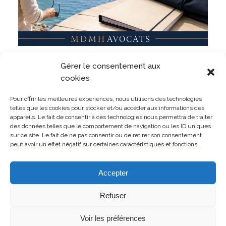
Militaire, même en dehors du service ? Un militaire
Gérer le consentement aux
peut-il être sanctionné pour des faits commis
pendant ses vacances ?
cookies
LIRE L'ARTICLE
Pour offrir les meilleures expériences, nous utilisons des technologies
telles que les cookies pour stocker et/ou accéder aux informations des
appareils. Le fait de consentir à ces technologies nous permettra de traiter
des données telles que le comportement de navigation ou les ID uniques
sur ce site. Le fait de ne pas consentir ou de retirer son consentement
peut avoir un effet négatif sur certaines caractéristiques et fonctions.
TOUTES LES PUBLICATIONS
Accepter
Refuser
Voir les préférences