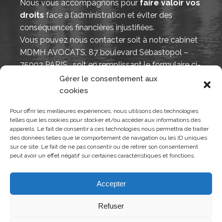
Nous vous accompagnons pour
faire valoir vos
droits
face à l’administration et éviter des
conséquences financières injustifiées.
Vous pouvez nous contacter soit à notre cabinet
MDMH AVOCATS, 87 boulevard Sébastopol –
75002 PARIS , soit en remplissant le formulaire ci-
contre.
Gérer le consentement aux
cookies
Pour offrir les meilleures expériences, nous utilisons des technologies
telles que les cookies pour stocker et/ou accéder aux informations des
appareils. Le fait de consentir à ces technologies nous permettra de traiter
COMMANDER UNE CONSULTATION
des données telles que le comportement de navigation ou les ID uniques
JURIDIQUE
sur ce site. Le fait de ne pas consentir ou de retirer son consentement
peut avoir un effet négatif sur certaines caractéristiques et fonctions.
Accepter
Refuser
© Copyright 2026 MDMH Avocats - Tous droits réservés