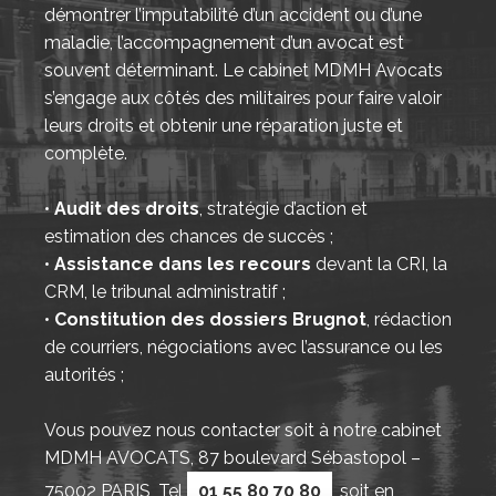
démontrer l’imputabilité d’un accident ou d’une
maladie, l’accompagnement d’un avocat est
souvent déterminant. Le cabinet MDMH Avocats
s’engage aux côtés des militaires pour faire valoir
leurs droits et obtenir une réparation juste et
complète.
•
Audit des droits
, stratégie d’action et
estimation des chances de succès ;
•
Assistance dans les recours
devant la CRI, la
CRM, le tribunal administratif ;
•
Constitution des dossiers Brugnot
, rédaction
de courriers, négociations avec l’assurance ou les
autorités ;
Vous pouvez nous contacter soit à notre cabinet
MDMH AVOCATS, 87 boulevard Sébastopol –
75002 PARIS, Tel
01 55 80 70 80
, soit en