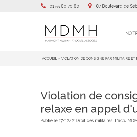
01 55 80 70 80
87 Boulevard de Séb
NOTR
ACCUEIL
»
VIOLATION DE CONSIGNE PAR MILITAIRE ET
Violation de consig
relaxe en appel d'u
Publié le
17/12/21
Droit des militaires
L'actu MD